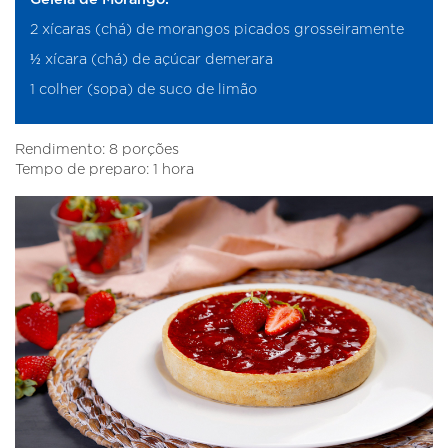
2 xícaras (chá) de morangos picados grosseiramente
½ xícara (chá) de açúcar demerara
1 colher (sopa) de suco de limão
Rendimento: 8 porções
Tempo de preparo: 1 hora