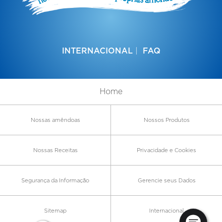
INTERNACIONAL
FAQ
Home
Nossas amêndoas
Nossos Produtos
Nossas Receitas
Privacidade e Cookies
Segurança da Informação
Gerencie seus Dados
Sitemap
Internacional