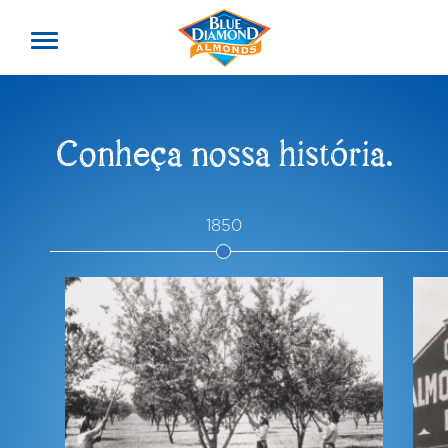
Toggle
offcanvas
menu
Conheça nossa história.
1850