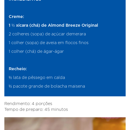
Creme:
1 ½ xícara (chá) de Almond Breeze Original
2 colheres (sopa) de açúcar demerara
1 colher (sopa) de aveia em flocos finos
1 colher (chá) de ágar-ágar
Recheio:
½ lata de pêssego em calda
½ pacote grande de bolacha maisena
Rendimento: 4 porções
Tempo de preparo: 45 minutos