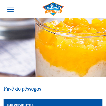
Toggle
offcanvas
menu
Pavê de pêssegos
INGREDIENTES