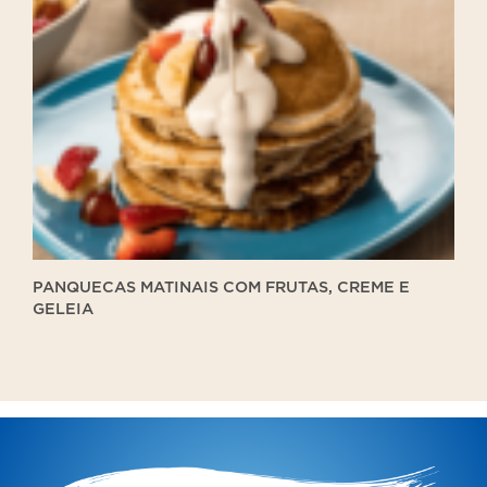
matinais
com
frutas,
creme
e
geleia
PANQUECAS MATINAIS COM FRUTAS, CREME E
GELEIA