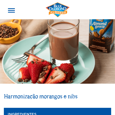
Toggle
offcanvas
menu
Harmonização morangos e nibs
INGREDIENTES