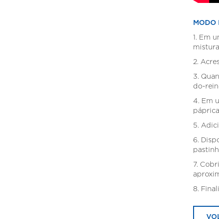
MODO 
1. Em u
mistura
2. Acr
3. Quan
do-rein
4. Em u
páprica
5. Adic
6. Disp
pastinh
7. Cobr
aproxi
8. Final
VO