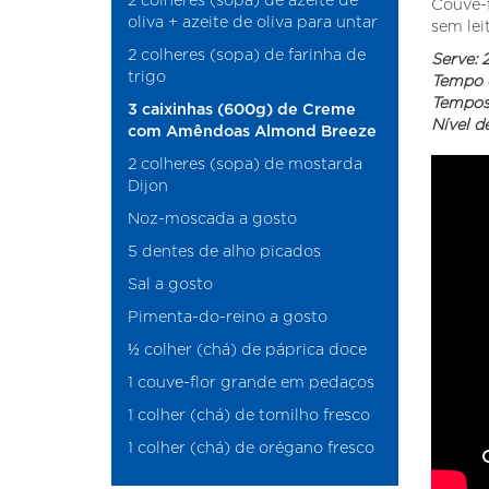
Couve-f
oliva + azeite de oliva para untar
sem leit
2 colheres (sopa) de farinha de
Serve: 
trigo
Tempo d
Tempos
3 caixinhas (600g) de Creme
Nível de
com Amêndoas Almond Breeze
2 colheres (sopa) de mostarda
Dijon
Noz-moscada a gosto
5 dentes de alho picados
Sal a gosto
Pimenta-do-reino a gosto
½ colher (chá) de páprica doce
1 couve-flor grande em pedaços
1 colher (chá) de tomilho fresco
1 colher (chá) de orégano fresco