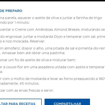
DE PREPARO
ma panela, aquecer o azeite de oliva e juntar a farinha de trigo
ndo por 1 minuto;
escentar o Creme com Amêndoas Almond Breeze, misturando s
do engrossar, juntar a mostarda Dijon e temperar com sal, pim
o e noz-moscada. Reservar;
m almofariz, dispor o alho, uma pitada de sal e pimenta-do-rein
. Amassar bem até obter uma pastinha;
ionar um fio de azeite de oliva e misturar bem;
or a couve-flor em uma assadeira untada com azeite e tempera
a;
ir com o molho de mostarda e levar ao forno preaquecido a 180
madamente, 45 minutos;
izar com as ervas frescas e servir.
LTAR PARA RECEITAS
COMPARTILHAR