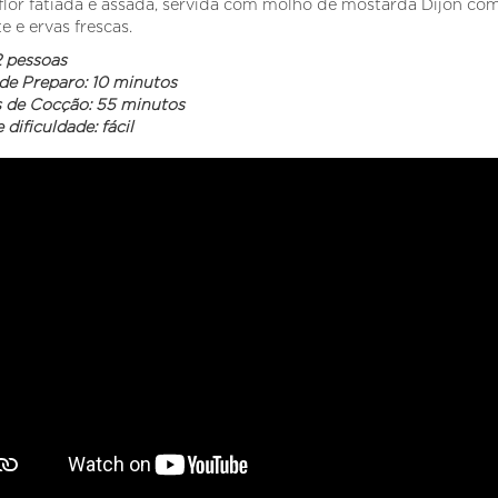
lor fatiada e assada, servida com molho de mostarda Dijon co
e e ervas frescas.
2 pessoas
e Preparo: 10 minutos
 de Cocção: 55 minutos
 dificuldade: fácil