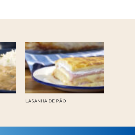
Lasanha
de
Pão
LASANHA DE PÃO