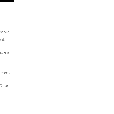
empre;
enta-
o e a
r com a
°C por,