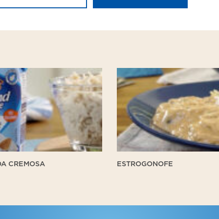
a
Estrogonofe
sa
A CREMOSA
ESTROGONOFE