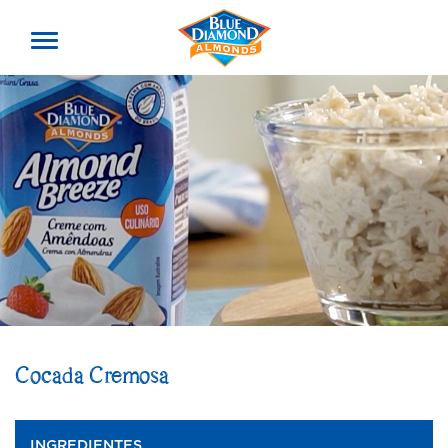
Toggle
offcanvas
menu
Cocada Cremosa
INGREDIENTES